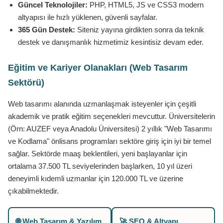
Güncel Teknolojiler:
PHP, HTML5, JS ve CSS3 modern
altyapısı ile hızlı yüklenen, güvenli sayfalar.
365 Gün Destek:
Siteniz yayına girdikten sonra da teknik
destek ve danışmanlık hizmetimiz kesintisiz devam eder.
Eğitim ve Kariyer Olanakları (Web Tasarım
Sektörü)
Web tasarımı alanında uzmanlaşmak isteyenler için çeşitli
akademik ve pratik eğitim seçenekleri mevcuttur. Üniversitelerin
(Örn: AUZEF veya Anadolu Üniversitesi) 2 yıllık "Web Tasarımı
ve Kodlama" önlisans programları sektöre giriş için iyi bir temel
sağlar. Sektörde maaş beklentileri, yeni başlayanlar için
ortalama 37.500 TL seviyelerinden başlarken, 10 yıl üzeri
deneyimli kıdemli uzmanlar için 120.000 TL ve üzerine
çıkabilmektedir.
🌐 Web Tasarım & Yazılım
🚀 SEO & Altyapı