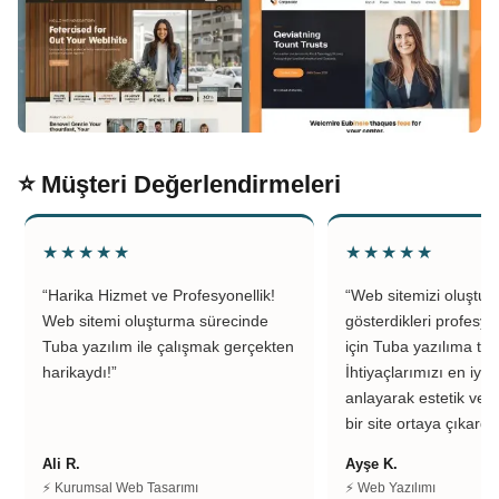
⭐ Müşteri Değerlendirmeleri
★★★★★
★★★★★
“Harika Hizmet ve Profesyonellik!
“Web sitemizi oluştu
Web sitemi oluşturma sürecinde
gösterdikleri profesyo
Tuba yazılım ile çalışmak gerçekten
için Tuba yazılıma teş
harikaydı!”
İhtiyaçlarımızı en iyi 
anlayarak estetik ve k
bir site ortaya çıkardıl
Ali R.
Ayşe K.
⚡ Kurumsal Web Tasarımı
⚡ Web Yazılımı