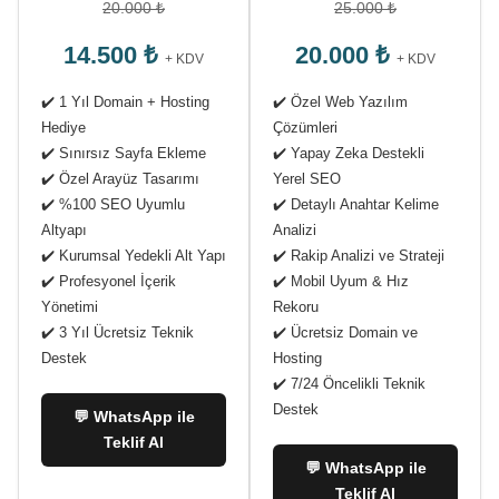
20.000 ₺
25.000 ₺
14.500 ₺
20.000 ₺
+ KDV
+ KDV
✔️ 1 Yıl Domain + Hosting
✔️ Özel Web Yazılım
Hediye
Çözümleri
✔️ Sınırsız Sayfa Ekleme
✔️ Yapay Zeka Destekli
✔️ Özel Arayüz Tasarımı
Yerel SEO
✔️ %100 SEO Uyumlu
✔️ Detaylı Anahtar Kelime
Altyapı
Analizi
✔️ Kurumsal Yedekli Alt Yapı
✔️ Rakip Analizi ve Strateji
✔️ Profesyonel İçerik
✔️ Mobil Uyum & Hız
Yönetimi
Rekoru
✔️ 3 Yıl Ücretsiz Teknik
✔️ Ücretsiz Domain ve
Destek
Hosting
✔️ 7/24 Öncelikli Teknik
Destek
💬 WhatsApp ile
Teklif Al
💬 WhatsApp ile
Teklif Al