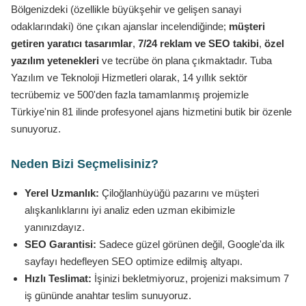
Bölgenizdeki (özellikle büyükşehir ve gelişen sanayi
odaklarındaki) öne çıkan ajanslar incelendiğinde;
müşteri
getiren yaratıcı tasarımlar
,
7/24 reklam ve SEO takibi
,
özel
yazılım yetenekleri
ve tecrübe ön plana çıkmaktadır. Tuba
Yazılım ve Teknoloji Hizmetleri olarak, 14 yıllık sektör
tecrübemiz ve 500'den fazla tamamlanmış projemizle
Türkiye'nin 81 ilinde profesyonel ajans hizmetini butik bir özenle
sunuyoruz.
Neden Bizi Seçmelisiniz?
Yerel Uzmanlık:
Çiloğlanhüyüğü pazarını ve müşteri
alışkanlıklarını iyi analiz eden uzman ekibimizle
yanınızdayız.
SEO Garantisi:
Sadece güzel görünen değil, Google'da ilk
sayfayı hedefleyen SEO optimize edilmiş altyapı.
Hızlı Teslimat:
İşinizi bekletmiyoruz, projenizi maksimum 7
iş gününde anahtar teslim sunuyoruz.