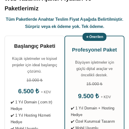
Paketlerimiz
Tüm Paketlerde Anahtar Teslim Fiyat Aşağıda Belirtilmiştir.
Sürpriz veya ek ödeme yok. Tek ödeme.
⭐ Önerilen
Başlangıç Paketi
Profesyonel Paket
Küçük işletmeler ve kişisel
Büyüyen işletmeler için
projeler için ideal başlangıç
güçlü dijital araçlar ve
çözümü.
öncelikli destek.
10.000 ₺
15.000 ₺
6.500 ₺
+ KDV
9.500 ₺
+ KDV
✔️ 1 Yıl Domain (.com.tr)
✔️ 1 Yıl Domain + Hosting
Hediye
Hediye
✔️ 1 Yıl Hosting Hizmeti
✔️ Özel Kurumsal Tasarım
Hediye
✔️ Mobil Uyumlu
✔️ Mobil Uyumlu