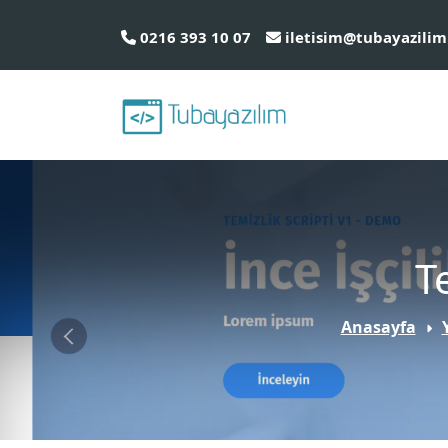
0216 393 10 07
iletisim@tubayazilim
T
Anasayfa