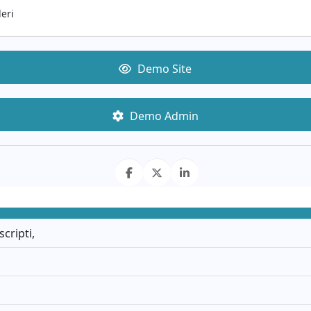
leri
Demo Site
Demo Admin
cripti,