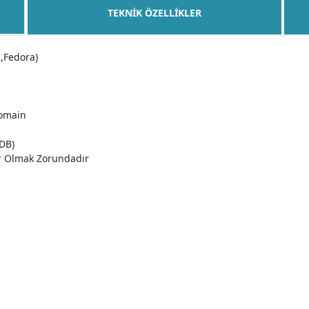
TEKNIK ÖZELLIKLER
n,Fedora)
domain
aDB)
r Olmak Zorundadır
e