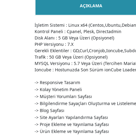
AÇIKLAMA
İşletim Sistemi : Linux x64 (Centos,Ubuntu,Debia
Kontrol Paneli : Cpanel, Plesk, Directadmin
Disk Alanı : 5 GB Veya Üzeri (Opsiyonel)
PHP Versiyonu : 7.X
Gerekli Eklentiler : GD,Curl,Cronjob,Ioncube,Sub
Trafik : 50 GB Veya Üzeri (Opsiyonel)
MYSQL Versiyonu : 5.7 Veya Üzeri (Tercihen Mari
Ioncube : Hostunuzda Son Sürüm ionCube Loade
-> Responsive Tasarım
-> Kolay Yönetim Paneli
-> Müşteri Yorumları Sayfası
-> Bilgilendirme Sayaçları Oluşturma ve Listelem
-> Blog Sayfası
-> Site Ayarları Yapılandırma Sayfası
-> Proje Ekleme ve Yayınlama Sayfası
-> Ürün Ekleme ve Yayınlama Sayfası