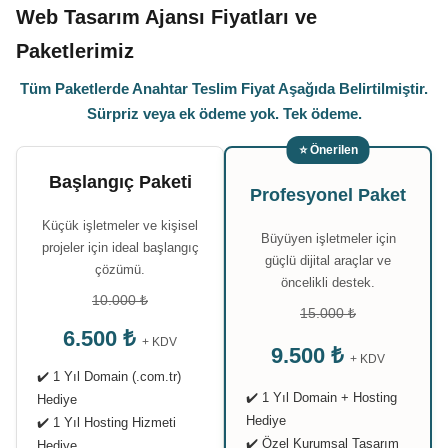
Web Tasarım Ajansı Fiyatları ve
Paketlerimiz
Tüm Paketlerde Anahtar Teslim Fiyat Aşağıda Belirtilmiştir.
Sürpriz veya ek ödeme yok. Tek ödeme.
⭐ Önerilen
Başlangıç Paketi
Profesyonel Paket
Küçük işletmeler ve kişisel
Büyüyen işletmeler için
projeler için ideal başlangıç
güçlü dijital araçlar ve
çözümü.
öncelikli destek.
10.000 ₺
15.000 ₺
6.500 ₺
+ KDV
9.500 ₺
+ KDV
✔️ 1 Yıl Domain (.com.tr)
✔️ 1 Yıl Domain + Hosting
Hediye
Hediye
✔️ 1 Yıl Hosting Hizmeti
✔️ Özel Kurumsal Tasarım
Hediye