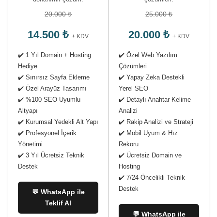
20.000 ₺
25.000 ₺
14.500 ₺
20.000 ₺
+ KDV
+ KDV
✔️ 1 Yıl Domain + Hosting
✔️ Özel Web Yazılım
Hediye
Çözümleri
✔️ Sınırsız Sayfa Ekleme
✔️ Yapay Zeka Destekli
✔️ Özel Arayüz Tasarımı
Yerel SEO
✔️ %100 SEO Uyumlu
✔️ Detaylı Anahtar Kelime
Altyapı
Analizi
✔️ Kurumsal Yedekli Alt Yapı
✔️ Rakip Analizi ve Strateji
✔️ Profesyonel İçerik
✔️ Mobil Uyum & Hız
Yönetimi
Rekoru
✔️ 3 Yıl Ücretsiz Teknik
✔️ Ücretsiz Domain ve
Destek
Hosting
✔️ 7/24 Öncelikli Teknik
Destek
💬 WhatsApp ile
Teklif Al
💬 WhatsApp ile