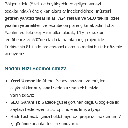
Bölgenizdeki (özellikle büyükşehir ve gelişen sanayi
odaklarındaki) öne çıkan ajanslar incelendiğinde;
müşteri
getiren yaratıcı tasarımlar
,
7/24 reklam ve SEO takibi
,
özel
yazılım yetenekleri
ve tecrübe ön plana çıkmaktadır. Tuba
Yazılım ve Teknoloji Hizmetleri olarak, 14 yıllık sektör
tecrübemiz ve 500'den fazla tamamlanmış projemizle
Türkiye'nin 81 ilinde profesyonel ajans hizmetini butik bir özenle
sunuyoruz.
Neden Bizi Seçmelisiniz?
Yerel Uzmanlık:
Ahmet Yesevi pazarını ve müşteri
alışkanlıklarını iyi analiz eden uzman ekibimizle
yanınızdayız.
SEO Garantisi:
Sadece güzel görünen değil, Google'da ilk
sayfayı hedefleyen SEO optimize edilmiş altyapı.
Hızlı Teslimat:
İşinizi bekletmiyoruz, projenizi maksimum 7
iş gününde anahtar teslim sunuyoruz.