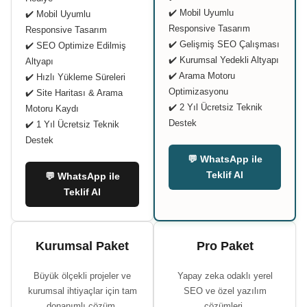
✔️ Mobil Uyumlu
✔️ Mobil Uyumlu
Responsive Tasarım
Responsive Tasarım
✔️ Gelişmiş SEO Çalışması
✔️ SEO Optimize Edilmiş
✔️ Kurumsal Yedekli Altyapı
Altyapı
✔️ Arama Motoru
✔️ Hızlı Yükleme Süreleri
Optimizasyonu
✔️ Site Haritası & Arama
✔️ 2 Yıl Ücretsiz Teknik
Motoru Kaydı
Destek
✔️ 1 Yıl Ücretsiz Teknik
Destek
💬 WhatsApp ile
Teklif Al
💬 WhatsApp ile
Teklif Al
Kurumsal Paket
Pro Paket
Büyük ölçekli projeler ve
Yapay zeka odaklı yerel
kurumsal ihtiyaçlar için tam
SEO ve özel yazılım
donanımlı çözüm.
çözümleri.