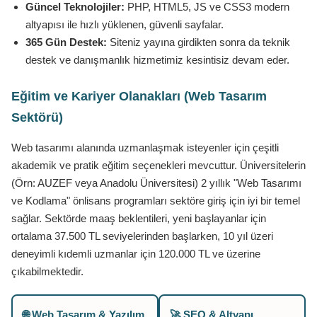
Güncel Teknolojiler:
PHP, HTML5, JS ve CSS3 modern
altyapısı ile hızlı yüklenen, güvenli sayfalar.
365 Gün Destek:
Siteniz yayına girdikten sonra da teknik
destek ve danışmanlık hizmetimiz kesintisiz devam eder.
Eğitim ve Kariyer Olanakları (Web Tasarım
Sektörü)
Web tasarımı alanında uzmanlaşmak isteyenler için çeşitli
akademik ve pratik eğitim seçenekleri mevcuttur. Üniversitelerin
(Örn: AUZEF veya Anadolu Üniversitesi) 2 yıllık "Web Tasarımı
ve Kodlama" önlisans programları sektöre giriş için iyi bir temel
sağlar. Sektörde maaş beklentileri, yeni başlayanlar için
ortalama 37.500 TL seviyelerinden başlarken, 10 yıl üzeri
deneyimli kıdemli uzmanlar için 120.000 TL ve üzerine
çıkabilmektedir.
🌐 Web Tasarım & Yazılım
🚀 SEO & Altyapı