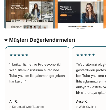
⭐ Müşteri Değerlendirmeleri
★★★★★
★★★★★
“Harika Hizmet ve Profesyonellik!
“Web sitemizi oluştu
Web sitemi oluşturma sürecinde
gösterdikleri profesyo
Tuba yazılım ile çalışmak gerçekten
için Tuba yazılıma teş
harikaydı!”
İhtiyaçlarımızı en iyi 
anlayarak estetik ve k
bir site ortaya çıkardıl
Ali R.
Ayşe K.
⚡ Kurumsal Web Tasarımı
⚡ Web Yazılımı