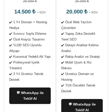
20.000 ₺
25.000 ₺
14.500 ₺
20.000 ₺
+ KDV
+ KDV
✔️ 1 Yıl Domain + Hosting
✔️ Özel Web Yazılım
Hediye
Çözümleri
✔️ Sınırsız Sayfa Ekleme
✔️ Yapay Zeka Destekli
✔️ Özel Arayüz Tasarımı
Yerel SEO
✔️ %100 SEO Uyumlu
✔️ Detaylı Anahtar Kelime
Altyapı
Analizi
✔️ Kurumsal Yedekli Alt Yapı
✔️ Rakip Analizi ve Strateji
✔️ Profesyonel İçerik
✔️ Mobil Uyum & Hız
Yönetimi
Rekoru
✔️ 3 Yıl Ücretsiz Teknik
✔️ Ücretsiz Domain ve
Destek
Hosting
✔️ 7/24 Öncelikli Teknik
Destek
💬 WhatsApp ile
Teklif Al
💬 WhatsApp ile
Teklif Al