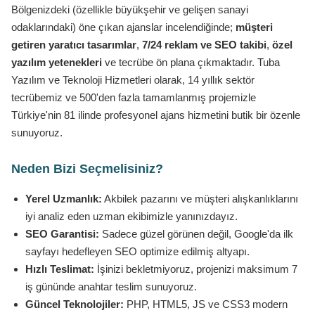
Bölgenizdeki (özellikle büyükşehir ve gelişen sanayi
odaklarındaki) öne çıkan ajanslar incelendiğinde;
müşteri
getiren yaratıcı tasarımlar
,
7/24 reklam ve SEO takibi
,
özel
yazılım yetenekleri
ve tecrübe ön plana çıkmaktadır. Tuba
Yazılım ve Teknoloji Hizmetleri olarak, 14 yıllık sektör
tecrübemiz ve 500'den fazla tamamlanmış projemizle
Türkiye'nin 81 ilinde profesyonel ajans hizmetini butik bir özenle
sunuyoruz.
Neden Bizi Seçmelisiniz?
Yerel Uzmanlık:
Akbilek pazarını ve müşteri alışkanlıklarını
iyi analiz eden uzman ekibimizle yanınızdayız.
SEO Garantisi:
Sadece güzel görünen değil, Google'da ilk
sayfayı hedefleyen SEO optimize edilmiş altyapı.
Hızlı Teslimat:
İşinizi bekletmiyoruz, projenizi maksimum 7
iş gününde anahtar teslim sunuyoruz.
Güncel Teknolojiler:
PHP, HTML5, JS ve CSS3 modern