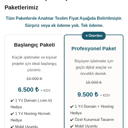
Paketlerimiz
Tüm Paketlerde Anahtar Teslim Fiyat Aşağıda Belirtilmiştir.
Sürpriz veya ek ödeme yok. Tek ödeme.
⭐ Önerilen
Başlangıç Paketi
Profesyonel Paket
Küçük işletmeler ve kişisel
Büyüyen işletmeler için
projeler için ideal başlangıç
güçlü dijital araçlar ve
çözümü.
öncelikli destek.
10.000 ₺
15.000 ₺
6.500 ₺
+ KDV
9.500 ₺
+ KDV
✔️ 1 Yıl Domain (.com.tr)
✔️ 1 Yıl Domain + Hosting
Hediye
Hediye
✔️ 1 Yıl Hosting Hizmeti
✔️ Özel Kurumsal Tasarım
Hediye
✔️ Mobil Uyumlu
✔️ Mobil Uyumlu