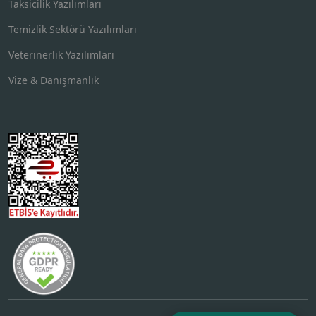
Taksicilik Yazılımları
Temizlik Sektörü Yazılımları
Veterinerlik Yazılımları
Vize & Danışmanlık