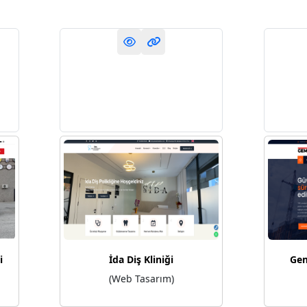
i
İda Diş Kliniği
Gem
(Web Tasarım)