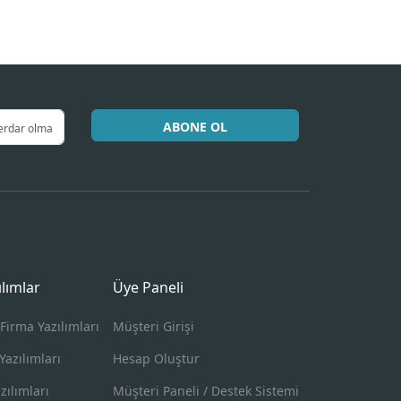
ABONE OL
ılımlar
Üye Paneli
Firma Yazılımları
Müşteri Girişi
Yazılımları
Hesap Oluştur
zılımları
Müşteri Paneli / Destek Sistemi