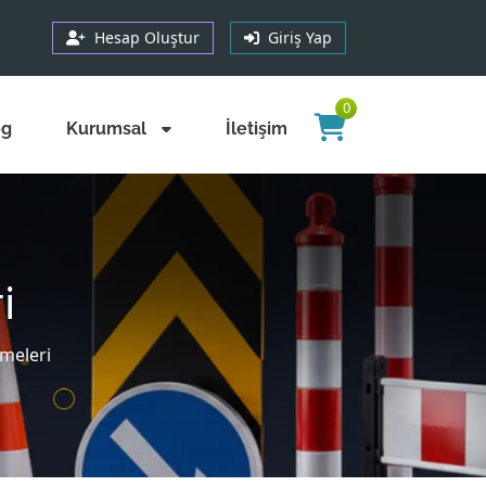
Hesap Oluştur
Giriş Yap
0
og
Kurumsal
İletişim
i
meleri