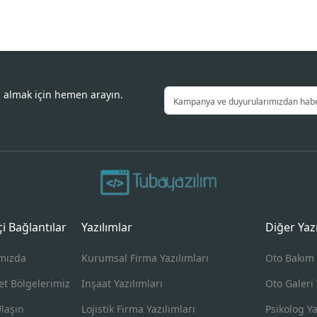
i almak için hemen arayın.
içi Bağlantılar
Yazılımlar
Diğer Yaz
mızda
Kurumsal Firma Yazılımları
Oto Bakım 
et Bölgelerimiz
İnşaat Yazılımları
Oto Galeri 
Ulaşın
Lojistik Firma Yazılımları
Psikolog Ya