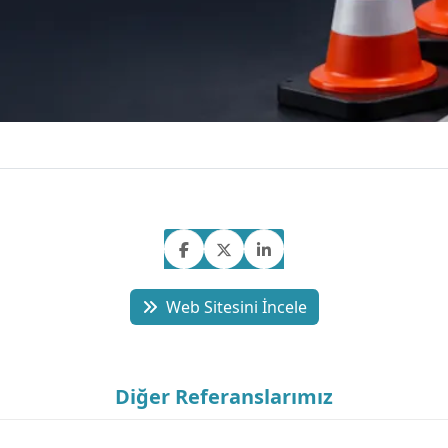
Web Sitesini İncele
Diğer Referanslarımız