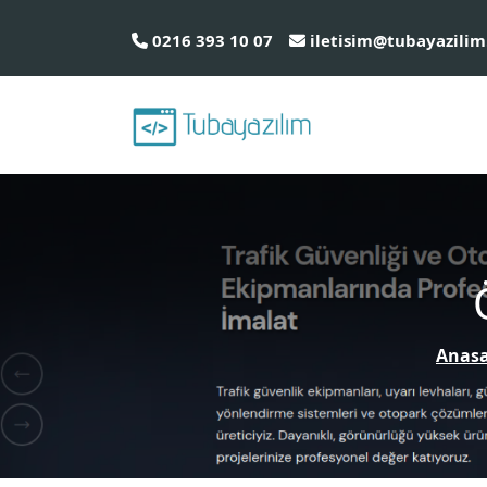
0216 393 10 07
iletisim@tubayazilim
Anasa