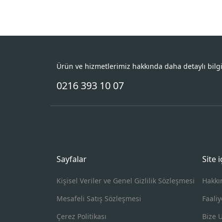
Ürün ve hizmetlerimiz hakkında daha detaylı bilg
0216 393 10 07
Sayfalar
Site 
Kişisel Veriler ve Genel Gizlilik Sözleşmesi
Hakkı
Mesafeli Satış Sözleşmesi
Faaliy
Çerez Politikası
Bize 