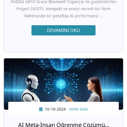
NVIDIA GB10 Grace Blackwell Süperçip ile güçlendirilen
Project DIGITS, kompakt ve enerji verimli bir form
faktöründe bir petaflop AI performansı ...
DEVAMINI OKU
10-10-2024
YAPAY ZEKA
AI Meta-İnsan Öğrenme Çözümü...