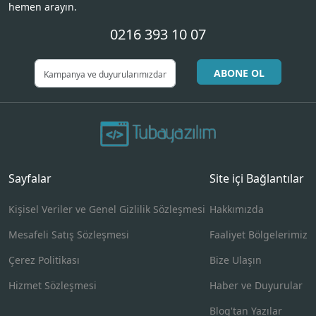
hemen arayın.
0216 393 10 07
ABONE OL
Sayfalar
Site içi Bağlantılar
Kişisel Veriler ve Genel Gizlilik Sözleşmesi
Hakkımızda
Mesafeli Satış Sözleşmesi
Faaliyet Bölgelerimiz
Çerez Politikası
Bize Ulaşın
Hizmet Sözleşmesi
Haber ve Duyurular
Blog'tan Yazılar