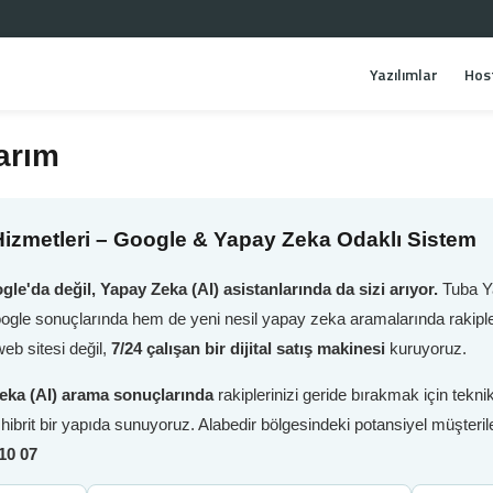
Yazılımlar
Hos
arım
izmetleri – Google & Yapay Zeka Odaklı Sistem
gle'da değil, Yapay Zeka (AI) asistanlarında da sizi arıyor.
Tuba Ya
oogle sonuçlarında hem de yeni nesil yapay zeka aramalarında rakiple
eb sitesi değil,
7/24 çalışan bir dijital satış makinesi
kuruyoruz.
eka (AI) arama sonuçlarında
rakiplerinizi geride bırakmak için tek
i hibrit bir yapıda sunuyoruz. Alabedir bölgesindeki potansiyel müşteri
10 07