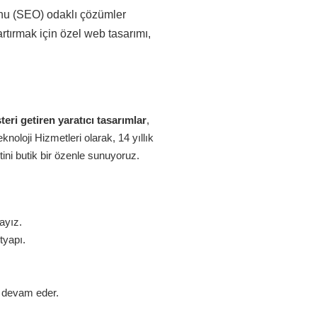
onu (SEO) odaklı çözümler
rtırmak için özel web tasarımı,
eri getiren yaratıcı tasarımlar
,
oloji Hizmetleri olarak, 14 yıllık
ini butik bir özenle sunuyoruz.
ayız.
tyapı.
z devam eder.