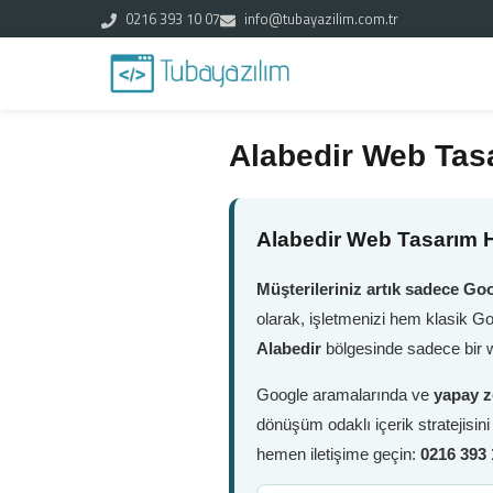
0216 393 10 07
info@tubayazilim.com.tr
Alabedir Web Tas
Alabedir Web Tasarım H
Müşterileriniz artık sadece Goo
olarak, işletmenizi hem klasik G
Alabedir
bölgesinde sadece bir w
Google aramalarında ve
yapay z
dönüşüm odaklı içerik stratejisin
hemen iletişime geçin:
0216 393 