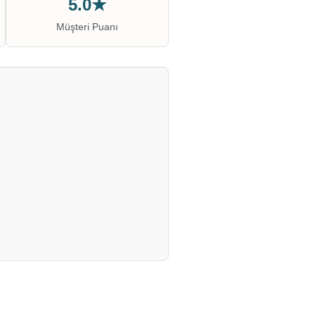
5.0★
Müşteri Puanı