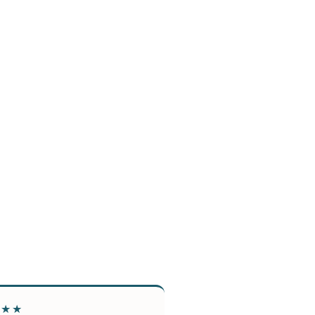
★★★
★★★★★