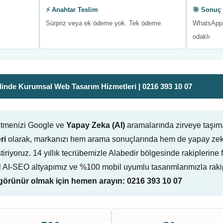
⚡ Anahtar Teslim
🎯 Sonuç 
Sürpriz veya ek ödeme yok. Tek ödeme.
WhatsApp 
odaklı
inde Kurumsal Web Tasarım Hizmetleri | 0216 393 10 07
letmenizi Google ve
Yapay Zeka (AI)
aramalarında zirveye taşım
ri
olarak, markanızı hem arama sonuçlarında hem de yapay zeka
eliştiriyoruz. 14 yıllık tecrübemizle Alabedir bölgesinde rakipleri
l AI-SEO altyapımız ve %100 mobil uyumlu tasarımlarımızla raki
örünür olmak için hemen arayın: 0216 393 10 07