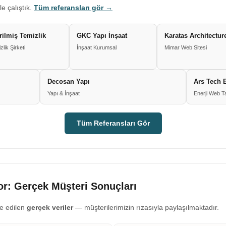
le çalıştık.
Tüm referansları gör →
irilmiş Temizlik
GKC Yapı İnşaat
Karatas Architectur
zlik Şirketi
İnşaat Kurumsal
Mimar Web Sitesi
Decosan Yapı
Ars Tech E
Yapı & İnşaat
Enerji Web T
Tüm Referansları Gör
r: Gerçek Müşteri Sonuçları
e edilen
gerçek veriler
— müşterilerimizin rızasıyla paylaşılmaktadır.