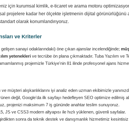
eniz için kurumsal kimlik, e-ticaret ve arama motoru optimizasy
l projelere kadar her ölçekte işletmenin dijital görünürlüğünü a
standart olarak konumlandırıyoruz.
ları ve Kriterler
 gelişen sanayi odaklarındaki) öne çıkan ajanslar incelendiğinde;
müşt
ılım yetenekleri
ve tecrübe ön plana çıkmaktadır. Tuba Yazılım ve Tekn
amamlanmış projemizle Türkiye'nin 81 ilinde profesyonel ajans hizmet
 ve müşteri alışkanlıklarını iyi analiz eden uzman ekibimizle yanınızd
nen değil, Google'da ilk sayfayı hedefleyen SEO optimize edilmiş al
ruz, projenizi maksimum 7 iş gününde anahtar teslim sunuyoruz.
 JS ve CSS3 modern altyapısı ile hızlı yüklenen, güvenli sayfalar.
girdikten sonra da teknik destek ve danışmanlık hizmetimiz kesintisi