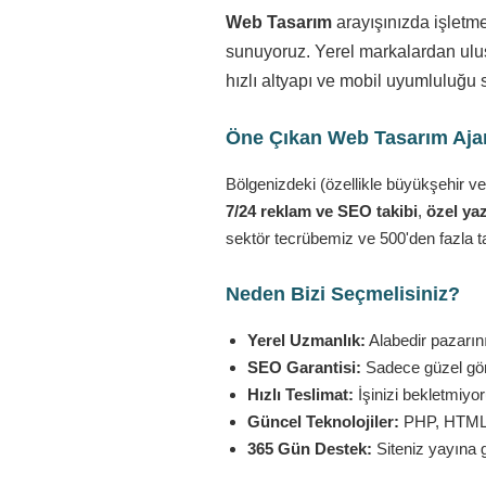
Web Tasarım
arayışınızda işletm
sunuyoruz. Yerel markalardan ulusa
hızlı altyapı ve mobil uyumluluğu 
Öne Çıkan Web Tasarım Ajans
Bölgenizdeki (özellikle büyükşehir ve
7/24 reklam ve SEO takibi
,
özel yaz
sektör tecrübemiz ve 500'den fazla t
Neden Bizi Seçmelisiniz?
Yerel Uzmanlık:
Alabedir pazarını
SEO Garantisi:
Sadece güzel görü
Hızlı Teslimat:
İşinizi bekletmiyo
Güncel Teknolojiler:
PHP, HTML5,
365 Gün Destek:
Siteniz yayına 