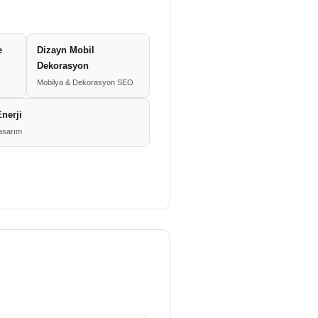
e
Dizayn Mobil
Dekorasyon
Mobilya & Dekorasyon SEO
nerji
asarım