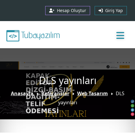
Hesap Oluştur
Giriş Yap
DLS yayınları
Anasayfa
Referanslar
Web Tasarım
DLS
yayınları