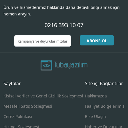
Ürün ve hizmetlerimiz hakkında daha detaylı bilgi almak için
hemen arayın.
0216 393 10 07
ABONE OL
Sayfalar
Site içi Bağlantılar
Kişisel Veriler ve Genel Gizlilik Sözleşmesi
Hakkımızda
Mesafeli Satış Sözleşmesi
Faaliyet Bölgelerimiz
Çerez Politikası
Bize Ulaşın
Hizmet Sözleşmesi
Haber ve Duyurular