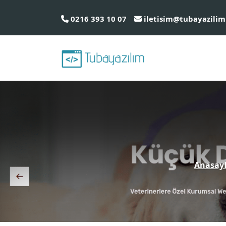
0216 393 10 07
iletisim@tubayazilim
Anasay