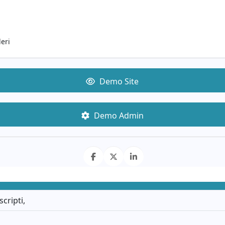
leri
Demo Site
Demo Admin
cripti,