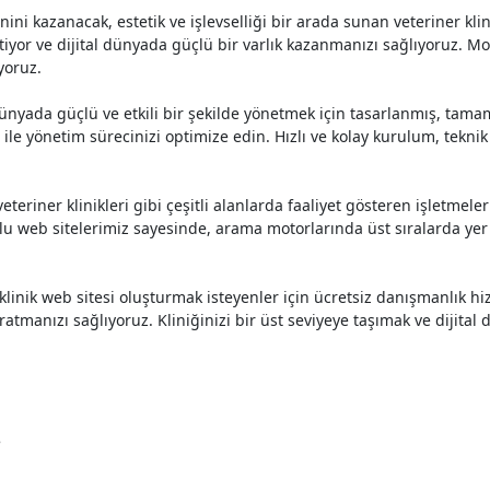
ini kazanacak, estetik ve işlevselliği bir arada sunan veteriner klini
etiyor ve dijital dünyada güçlü bir varlık kazanmanızı sağlıyoruz. 
yoruz.
tal dünyada güçlü ve etkili bir şekilde yönetmek için tasarlanmış, ta
le yönetim sürecinizi optimize edin. Hızlı ve kolay kurulum, teknik 
eteriner klinikleri gibi çeşitli alanlarda faaliyet gösteren işletmel
 web sitelerimiz sayesinde, arama motorlarında üst sıralarda yer 
 klinik web sitesi oluşturmak isteyenler için ücretsiz danışmanlık hi
atmanızı sağlıyoruz. Kliniğinizi bir üst seviyeye taşımak ve dijital 
e