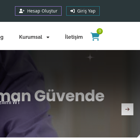
Hesap Oluştur
Giriş Yap
0
og
Kurumsal
İletişim
zılımı W1