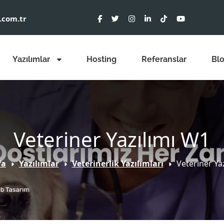
.com.tr
Yazılımlar
Hosting
Referanslar
Bl
Veteriner Yazılımı W1
fa
Yazılımlar
Veterinerlik Yazılımları
Veteriner Ya