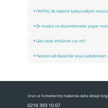
PAYPAL ile ödeme kabul ediyor musu
Ek modül ve düzenlemeler yapar mısı
Geri iade imkânım var mı?
Yazılımı alt klasörde veya subdomain o
Ürün ve hizmetlerimiz hakkında daha detaylı bilg
0216 393 10 07