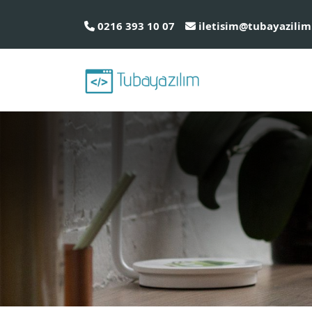
0216 393 10 07
iletisim@tubayazilim