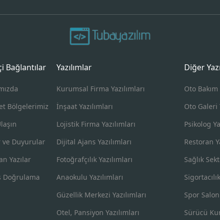
içi Bağlantılar
Yazılımlar
Diğer Yaz
mızda
Kurumsal Firma Yazılımları
Oto Bakım 
et Bölgelerimiz
İnşaat Yazılımları
Oto Galeri 
Ulaşın
Lojistik Firma Yazılımları
Psikolog Ya
 ve Duyurular
Dijital Ajans Yazılımları
Restoran Ya
an Yazılar
Fotoğrafçılık Yazılımları
Sağlık Sekt
s Doğrulama
Anaokulu Yazılımları
Sigortacılı
Güzellik Merkezi Yazılımları
Spor Salon
Otel, Pansiyon Yazılımları
Sürücü Kur