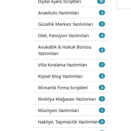
Dijital Ajans Scriptleri
10
Anaokulu Yazılımları
3
Güzellik Merkezi Yazılımları
3
Otel, Pansiyon Yazılımları
4
Avukatlık & Hukuk Bürosu
2
Yazılımları
Villa Kiralama Yazılımları
1
Kişisel Blog Yazılımları
2
Mimarlık Firma Scriptleri
4
Mobilya Mağazası Yazılımları
1
Müzisyen Yazılımları
1
Nakliye, Taşımacılık Yazılımları
3