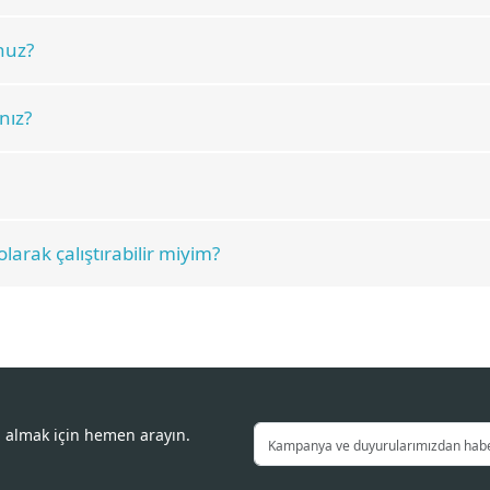
nuz?
nız?
larak çalıştırabilir miyim?
i almak için hemen arayın.