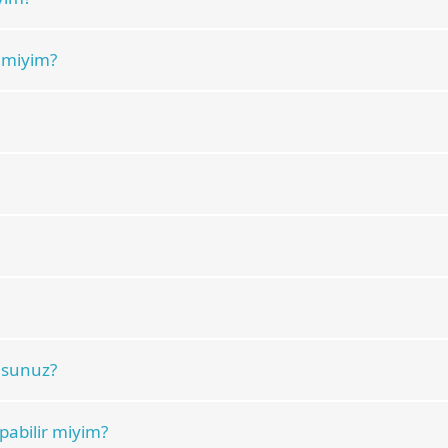
r miyim?
usunuz?
abilir miyim?