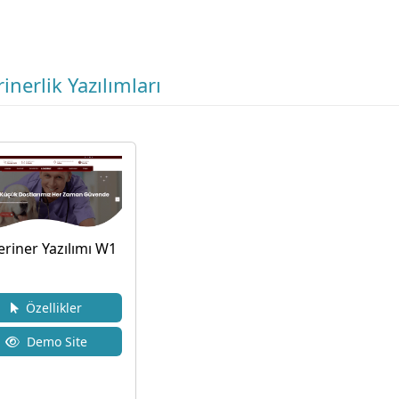
inerlik Yazılımları
eriner Yazılımı W1
Özellikler
Demo Site