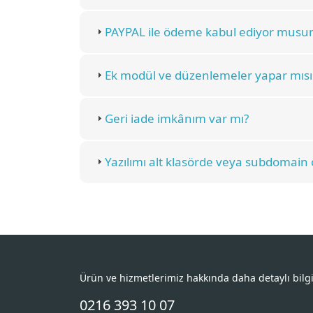
PAYPAL ile ödeme kabul ediyor musu
Ek modül ve düzenlemeler yapar mısı
Geri iade imkânım var mı?
Yazılımı alt klasörde veya subdomain o
Ürün ve hizmetlerimiz hakkında daha detaylı bilg
0216 393 10 07