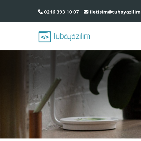
0216 393 10 07
iletisim@tubayazilim