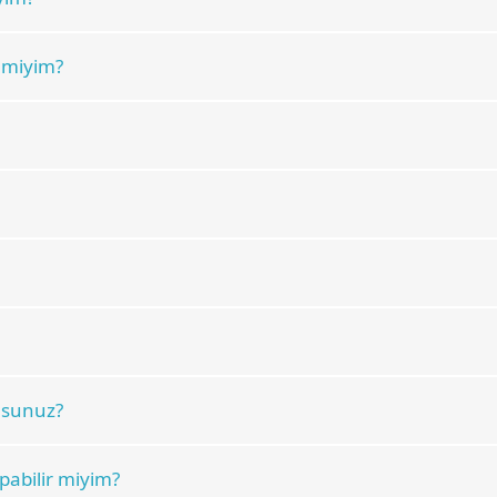
r miyim?
usunuz?
abilir miyim?