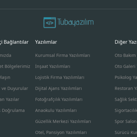
içi Bağlantılar
Yazılımlar
Diğer Yaz
mızda
Kurumsal Firma Yazılımları
Oto Bakım 
et Bölgelerimiz
İnşaat Yazılımları
Oto Galeri 
Ulaşın
Lojistik Firma Yazılımları
Psikolog Ya
 ve Duyurular
Dijital Ajans Yazılımları
Restoran Ya
an Yazılar
Fotoğrafçılık Yazılımları
Sağlık Sekt
s Doğrulama
Anaokulu Yazılımları
Sigortacılı
Güzellik Merkezi Yazılımları
Spor Salon
Otel, Pansiyon Yazılımları
Sürücü Kur