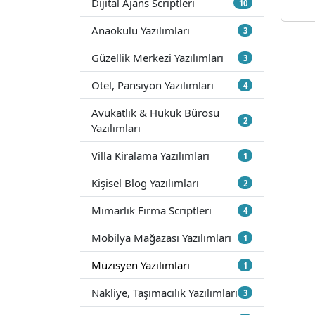
Dijital Ajans Scriptleri
10
Anaokulu Yazılımları
3
Güzellik Merkezi Yazılımları
3
Otel, Pansiyon Yazılımları
4
Avukatlık & Hukuk Bürosu
2
Yazılımları
Villa Kiralama Yazılımları
1
Kişisel Blog Yazılımları
2
Mimarlık Firma Scriptleri
4
Mobilya Mağazası Yazılımları
1
Müzisyen Yazılımları
1
Nakliye, Taşımacılık Yazılımları
3