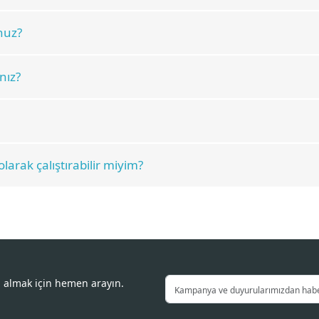
nuz?
nız?
larak çalıştırabilir miyim?
i almak için hemen arayın.