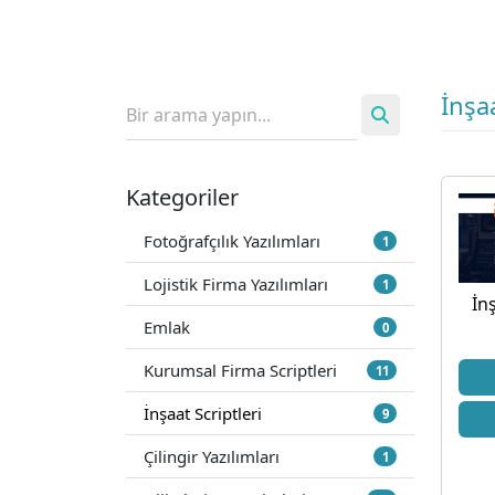
İnşaa
Kategoriler
Fotoğrafçılık Yazılımları
1
Lojistik Firma Yazılımları
1
İn
Emlak
0
Kurumsal Firma Scriptleri
11
İnşaat Scriptleri
9
Çilingir Yazılımları
1