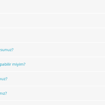
usunuz?
abilir miyim?
nuz?
nız?