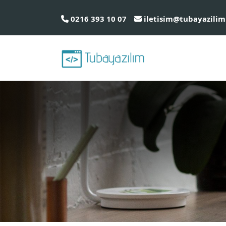
0216 393 10 07
iletisim@tubayazilim