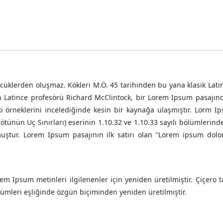
cüklerden oluşmaz. Kökleri M.Ö. 45 tarihinden bu yana klasik Latin
n Latince profesörü Richard McClintock, bir Lorem Ipsum pasajın
ki örneklerini incelediğinde kesin bir kaynağa ulaşmıştır. Lorm I
tünün Uç Sınırları) eserinin 1.10.32 ve 1.10.33 sayılı bölümlerind
tur. Lorem Ipsum pasajının ilk satırı olan "Lorem ipsum dolor 
m Ipsum metinleri ilgilenenler için yeniden üretilmiştir. Çiçero 
rümleri eşliğinde özgün biçiminden yeniden üretilmiştir.