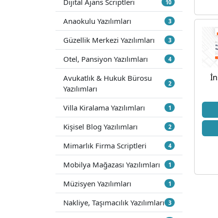
Dijital Ajans Scriptleri
10
Anaokulu Yazılımları
3
Güzellik Merkezi Yazılımları
3
Otel, Pansiyon Yazılımları
4
İn
Avukatlık & Hukuk Bürosu
2
Yazılımları
Villa Kiralama Yazılımları
1
Kişisel Blog Yazılımları
2
Mimarlık Firma Scriptleri
4
Mobilya Mağazası Yazılımları
1
Müzisyen Yazılımları
1
Nakliye, Taşımacılık Yazılımları
3