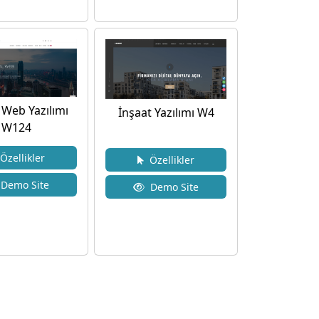
 Web Yazılımı
İnşaat Yazılımı W4
W124
zellikler
Özellikler
Demo Site
Demo Site