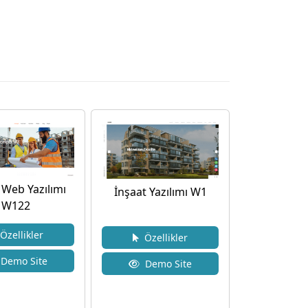
 Web Yazılımı
İnşaat Yazılımı W1
W122
zellikler
Özellikler
Demo Site
Demo Site