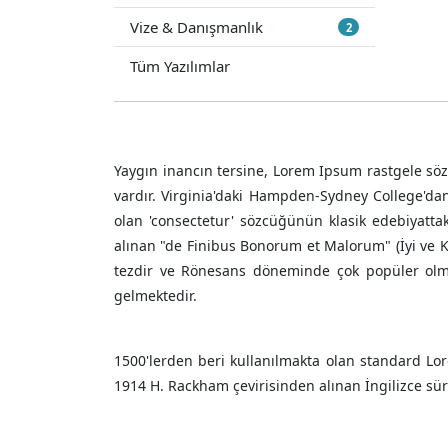
Vize & Danışmanlık
2
Tüm Yazılımlar
Yaygın inancın tersine, Lorem Ipsum rastgele söz
vardır. Virginia'daki Hampden-Sydney College'da
olan 'consectetur' sözcüğünün klasik edebiyatta
alınan "de Finibus Bonorum et Malorum" (İyi ve Kö
tezdir ve Rönesans döneminde çok popüler olmuş
gelmektedir.
1500'lerden beri kullanılmakta olan standard Lore
1914 H. Rackham çevirisinden alınan İngilizce sü