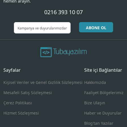
hemen arayın.
0216 393 10 07
ABONE OL
Sayfalar
Site içi Bağlantılar
Kişisel Veriler ve Genel Gizlilik Sözleşmesi
Hakkımızda
Mesafeli Satış Sözleşmesi
Faaliyet Bölgelerimiz
Çerez Politikası
Bize Ulaşın
Hizmet Sözleşmesi
Haber ve Duyurular
Blog'tan Yazılar