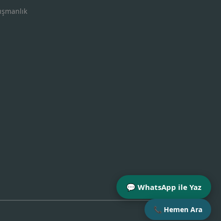
ışmanlık
💬 WhatsApp ile Yaz
📞 Hemen Ara