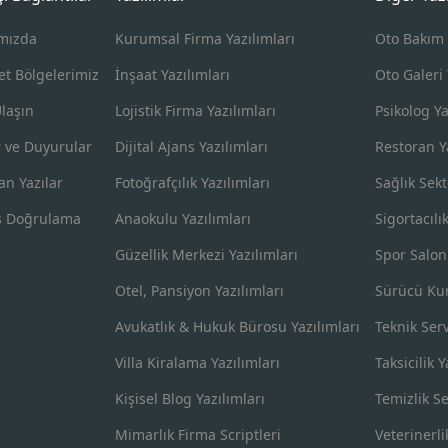
mızda
Kurumsal Firma Yazılımları
Oto Bakım 
et Bölgelerimiz
İnşaat Yazılımları
Oto Galeri 
Ulaşın
Lojistik Firma Yazılımları
Psikolog Ya
 ve Duyurular
Dijital Ajans Yazılımları
Restoran Ya
an Yazılar
Fotoğrafçılık Yazılımları
Sağlık Sekt
s Doğrulama
Anaokulu Yazılımları
Sigortacılı
Güzellik Merkezi Yazılımları
Spor Salon
Otel, Pansiyon Yazılımları
Sürücü Kur
Avukatlık & Hukuk Bürosu Yazılımları
Teknik Serv
Villa Kiralama Yazılımları
Taksicilik Y
Kişisel Blog Yazılımları
Temizlik Se
Mimarlık Firma Scriptleri
Veterinerli