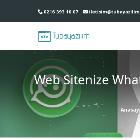
0216 393 10 07
iletisim@tubayazilim
Web Sitenize What
Anasay