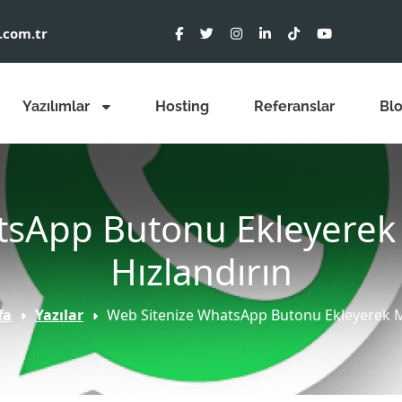
.com.tr
Yazılımlar
Hosting
Referanslar
Bl
sApp Butonu Ekleyerek M
Hızlandırın
fa
Yazılar
Web Sitenize WhatsApp Butonu Ekleyerek Mü