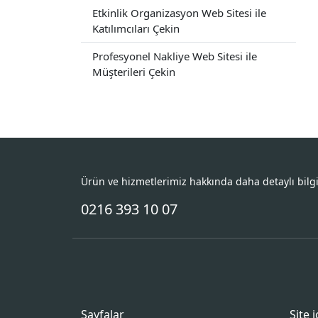
Etkinlik Organizasyon Web Sitesi ile
Katılımcıları Çekin
Profesyonel Nakliye Web Sitesi ile
Müşterileri Çekin
Ürün ve hizmetlerimiz hakkında daha detaylı bilg
0216 393 10 07
Sayfalar
Site 