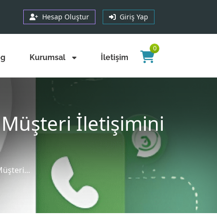
Hesap Oluştur
Giriş Yap
0
og
Kurumsal
İletişim
üşteri İletişimini
şteri...