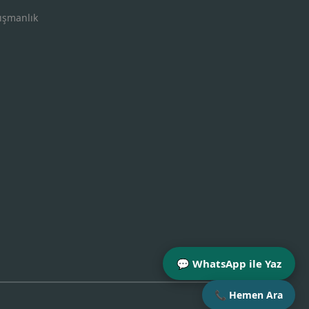
ışmanlık
💬 WhatsApp ile Yaz
📞 Hemen Ara