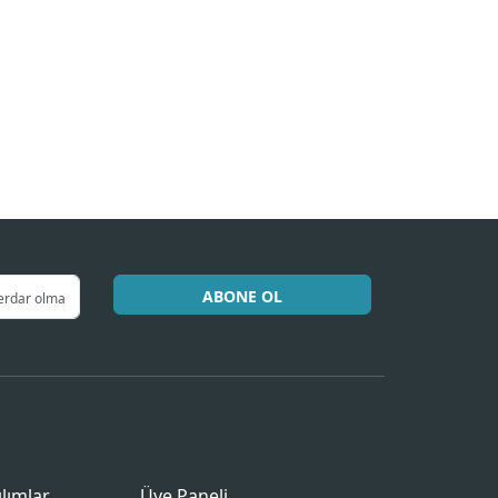
ABONE OL
ılımlar
Üye Paneli