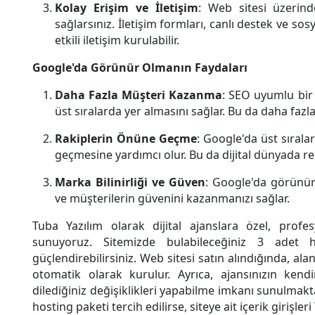
Kolay Erişim ve İletişim
: Web sitesi üzerin
sağlarsınız. İletişim formları, canlı destek ve sosy
etkili iletişim kurulabilir.
Google'da Görünür Olmanın Faydaları
Daha Fazla Müşteri Kazanma
: SEO uyumlu bir
üst sıralarda yer almasını sağlar. Bu da daha fazl
Rakiplerin Önüne Geçme
: Google'da üst sırala
geçmesine yardımcı olur. Bu da dijital dünyada re
Marka Bilinirliği ve Güven
: Google'da görünür o
ve müşterilerin güvenini kazanmanızı sağlar.
Tuba Yazılım olarak dijital ajanslara özel, profe
sunuyoruz. Sitemizde bulabileceğiniz 3 adet ha
güçlendirebilirsiniz. Web sitesi satın alındığında, ala
otomatik olarak kurulur. Ayrıca, ajansınızın kend
dilediğiniz değişiklikleri yapabilme imkanı sunulmaktad
hosting paketi tercih edilirse, siteye ait içerik girişle