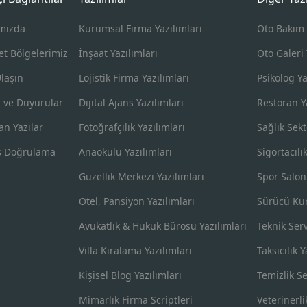
mızda
Kurumsal Firma Yazılımları
Oto Bakım 
et Bölgelerimiz
İnşaat Yazılımları
Oto Galeri 
Ulaşın
Lojistik Firma Yazılımları
Psikolog Ya
 ve Duyurular
Dijital Ajans Yazılımları
Restoran Ya
an Yazılar
Fotoğrafçılık Yazılımları
Sağlık Sekt
s Doğrulama
Anaokulu Yazılımları
Sigortacılı
Güzellik Merkezi Yazılımları
Spor Salon
Otel, Pansiyon Yazılımları
Sürücü Kur
Avukatlık & Hukuk Bürosu Yazılımları
Teknik Serv
Villa Kiralama Yazılımları
Taksicilik Y
Kişisel Blog Yazılımları
Temizlik Se
Mimarlık Firma Scriptleri
Veterinerli