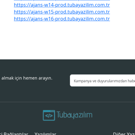
https://ajans-w14-prod.tubayazilim.com.tr
https://ajans-w15-prod.tubayazilim.com.tr
https://ajans-w16-prod.tubayazilim.com.tr
i almak için hemen arayın.
içi Bağlantılar
Yazılımlar
Diğer Yaz