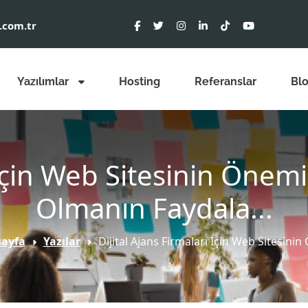
.com.tr
Yazılımlar
Hosting
Referanslar
Bl
ı İçin Web Sitesinin Öne
Olmanın Faydala...
ayfa
Yazılar
Dijital Ajans Firmaları İçin Web Sitesinin 