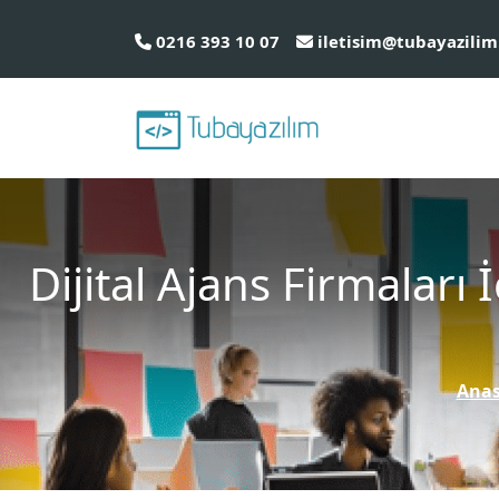
0216 393 10 07
iletisim@tubayazilim
Dijital Ajans Firmalar
Anas